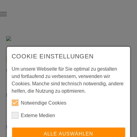
Skip to main content
COOKIE EINSTELLUNGEN
[SCHULLEITUNG]
Um unsere Webseite für Sie optimal zu gestalten
Schulleitung:
und fortlaufend zu verbessern, verwenden wir
Komm. Schulleiterin: Annette Zickler-Maier, StD'in
Cookies. Manche sind technisch notwendig, andere
helfen, die Nutzung zu optimieren.
Erweiterte Schulleitung:
Notwendige Cookies
Abteilungsleiterin: Iris Boizo, StD'in
Abteilungsleiterin: Simone Seidl, StD'in
Externe Medien
Rektoratsassistenz:
ALLE AUSWÄHLEN