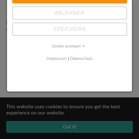
Frau Rudnick (Oberstufenberatung)
Frau Wurst (Vertretungsplan)
ABLEHNEN
Den aktuellen Geschäftsverteilungsplan können Sie hier
SPEICHERN
einsehen:
Geschäftsverteilungsplan 2025/2026
Details anzeigen
Impressum
|
Datenschutz
This website uses cookies to ensure you get the best
experience on our website.
Got it!