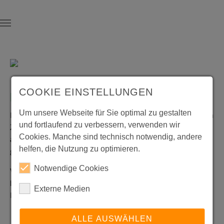
Skip to main content
COOKIE EINSTELLUNGEN
[FREUNDESKREIS]
Um unsere Webseite für Sie optimal zu gestalten
Der Freundeskreis wurde im Jahr 1983 gegründet mit dem
und fortlaufend zu verbessern, verwenden wir
Ziel, eine lebendige Schultradition zu pflegen und eine
Cookies. Manche sind technisch notwendig, andere
aktive Schulgemeinschaft zu fördern. Das gilt heute noch
helfen, die Nutzung zu optimieren.
genau so.
Notwendige Cookies
Wir begreifen Schule als Lebensraum und wollen dazu
beitragen dort ein Umfeld zu schaffen, in dem Lernen,
Externe Medien
Lehren und Leben gleichermaßen möglich sind:
durch Anschaffungen jenseits des Schulbudgets,
ALLE AUSWÄHLEN