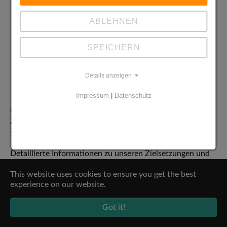
durch (finanzielle) Unterstützung künstlerischer und
musischer Aktivitäten,
ABLEHNEN
durch Zuschüsse an Einzelne und Klassen,
durch den Kontakt zu den Ehemaligen,
SPEICHERN
durch die Herausgabe des begehrten Jahresberichts,
durch die Vergabe des Sozialpreises,
Details anzeigen
durch Informationsveranstaltungen für Schüler und
Eltern
Impressum
|
Datenschutz
Alle dieses Projekte und Maßnahmen werden in enger
Zusammenarbeit mit Elternbeirat, Schülervertretung und
Schulleitung besprochen und entschieden.
Detaillierte Informationen zu unseren Zielsetzungen und
das Mitgliedsformular finden Sie auf
This website uses cookies to ensure you get the best
experience on our website.
http://www.freundeskreis-hvzg.de/
Got it!