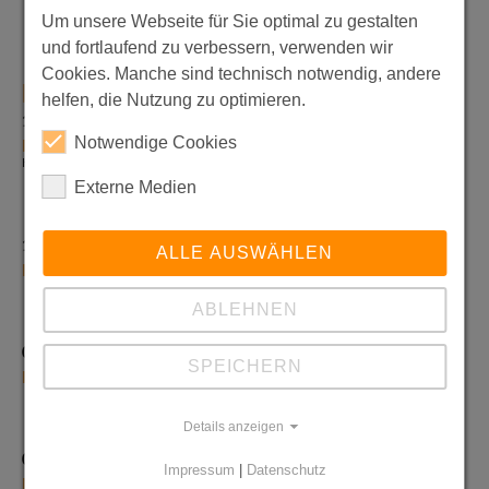
Um unsere Webseite für Sie optimal zu gestalten
Weiterlesen
und fortlaufend zu verbessern, verwenden wir
Cookies. Manche sind technisch notwendig, andere
[VERANSTALTUNGEN]
helfen, die Nutzung zu optimieren.
11.09.2026 - 10:00 Uhr
Notwendige Cookies
Dienstbesprechung
HvZG
Externe Medien
14.09.2026
ALLE AUSWÄHLEN
Erster Schultag nach den Sommerferien
ABLEHNEN
05.10.2026
SPEICHERN
Elternabende
Details anzeigen
07.10.2026
Impressum
|
Datenschutz
Elternabende